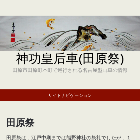
神功皇后車(田原祭)
田原市田原町本町で巡行される名古屋型山車の情報
サイトナビゲーション
田原祭
田原祭は，江戸中期までは熊野神社の祭礼でしたが，１