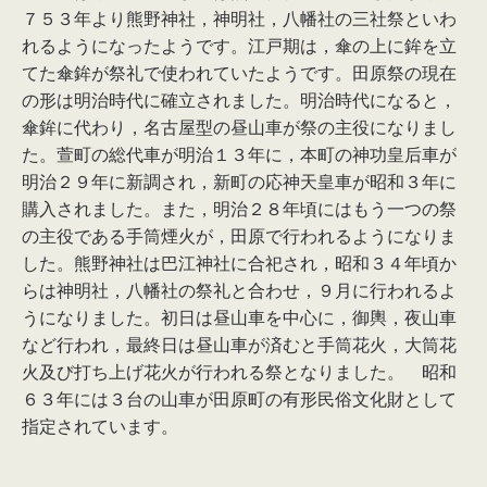
７５３年より熊野神社，神明社，八幡社の三社祭といわ
れるようになったようです。江戸期は，傘の上に鉾を立
てた傘鉾が祭礼で使われていたようです。田原祭の現在
の形は明治時代に確立されました。明治時代になると，
傘鉾に代わり，名古屋型の昼山車が祭の主役になりまし
た。萱町の総代車が明治１３年に，本町の神功皇后車が
明治２９年に新調され，新町の応神天皇車が昭和３年に
購入されました。また，明治２８年頃にはもう一つの祭
の主役である手筒煙火が，田原で行われるようになりま
した。熊野神社は巴江神社に合祀され，昭和３４年頃か
らは神明社，八幡社の祭礼と合わせ，９月に行われるよ
うになりました。初日は昼山車を中心に，御輿，夜山車
など行われ，最終日は昼山車が済むと手筒花火，大筒花
火及び打ち上げ花火が行われる祭となりました。 昭和
６３年には３台の山車が田原町の有形民俗文化財として
指定されています。